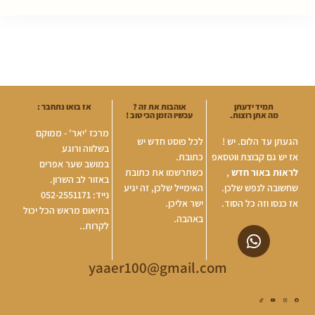
תמיד ידעתן
אוהבות את זה ?
אז בואו נתחבר :
מה אתן רוצות.
עכשיו הזמן הכי טוב !
מרכז 'יאר' - ממוקם
הגעתן עד הלום. יש !
לכל פוסט חדש יש
בשלווה ורוגע
אז יש גם קבוצת ווטסאפ
כתובת.
במושב שער אפרים
לראות באור חדש
,
כשתרשמו את כתובת
באזור לב השרון.
שחשובה לנפש שלכן.
האימייל שלכן, זה יגיע
נייד: 052-2551171
אז כנסו וזה כל הסוד.
ישר אליכן.
בתיאום מראש הכל יכול
באהבה.
לקרות..
yaaer100@gmail.com