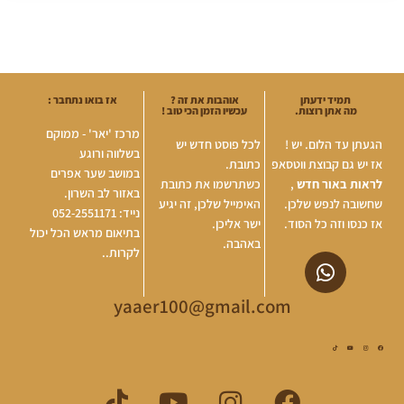
תמיד ידעתן
אוהבות את זה ?
אז בואו נתחבר :
מה אתן רוצות.
עכשיו הזמן הכי טוב !
מרכז 'יאר' - ממוקם
הגעתן עד הלום. יש !
לכל פוסט חדש יש
בשלווה ורוגע
אז יש גם קבוצת ווטסאפ
כתובת.
במושב שער אפרים
לראות באור חדש
,
כשתרשמו את כתובת
באזור לב השרון.
שחשובה לנפש שלכן.
האימייל שלכן, זה יגיע
נייד: 052-2551171
אז כנסו וזה כל הסוד.
ישר אליכן.
בתיאום מראש הכל יכול
באהבה.
לקרות..
yaaer100@gmail.com