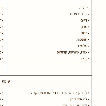
• חלות
• ל
• יין, מיץ ענבים
• פ
• דגים
• ח
• מרק
• ע
• בשר
• 
• תוספות
• ש
• סלטים
• 
• אורז, אטריות, קוסקוס
• מ
• ביצים
• ד
שונות
• לבדוק את הכיסים בבגדי השבת ממוקצה
• ל
• להשחיז סכין
• ל
• להכין שעון מעורר
• 