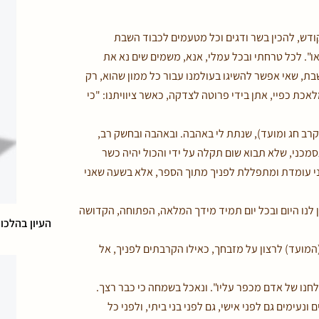
ודש, להכין בשר ודגים וכל מטעמים לכבוד השבת
או". לכל טרחתי ובכל עמלי, אנא, משמים שים נא את
ת, שאי אפשר להשיגו בעולמנו עבור כל ממון שהוא, רק
אכת כפיי, אתן בידי פרוטה לצדקה, כאשר ציוויתנו: "כי
רב חג ומועד), שנתת לי באהבה. ובאהבה ובחשק רב,
סמכני, שלא תבוא שום תקלה על ידי והכול יהיה כשר
אני עומדת ומתפללת לפניך מתוך הספר, אלא בשעה שאני
ן לנו היום ובכל יום תמיד מידך המלאה, הפתוחה, הקדושה
העיון בהלכו
המועד) לרצון על מזבחך, כאילו הקרבתים לפניך, אל
חנו של אדם מכפר עליו". ונאכל בשמחה כי כבר רצך.
עימים גם לפני אישי, גם לפני בני ביתי, ולפני כל