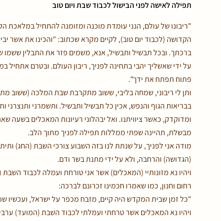
תפילה לאישה לפני הבישול לכבוד שבת ויום טוב
"ריבונו של עולם, הנני עומדת מוכנה ומזומנה להתחיל במלאכת הק
הקדושה (לכבוד יום טוב), לקיים מקרא שכתוב: "והכינו את אשר יבי
ברכתך. ובכל תבשיל ותבשיל, אנא, משמים פזר את התבלין ששמו שב
על ידי שאשליך יהבי בתחינה לפניך, ריבון העולם. ובטרם אתחיל במל
פתוח תפתח את ידך".
ותן לי ריבוני, שמחה בליבי, ששוב מתקרבת שבת המלכה (ששוב מתק
בבריאות הגוף והנפש, אכין כל תבשיל ותבשיל. ותשמרני ותנצרני ות
ומדוקדק, כאשר ציוויתנו. ואל יבהלוני רעיונות המאכלים בשעה ש
מבשלת, תהיינה שפתי ממללות תפילה לפניך מתוך הלב.
מודה אני לפניך, על שנתת לנו בזה השבוע צורכי השבת (החג) ותית
(הגדושה) והרחבה, ולא על ידי מתנת בשר ודם.
ויהיו נא מזונותיי (המאכלים) אשר אני טורחת ועמלה לכבוד השבת (
רחום וחנון, כמו שאמרו חכמינו זכרונם לברכה:
"כל זמן שבית המקדש היה קיים, מזבח מכפר על ישראל, ועכשיו שול
ויהיו נא המאכלים אשר טרחתי ועמלתי לכבוד השבת (המועד) ערבים ונ