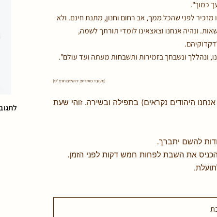
ך כמוך".
 מזכיר לפני שהכל ממך, אב רחום וחנון, מתנת חינם. ולא
אות. ונהיה אנחנו וצאצאינו לומדי תורתך לשמה,
לדקדוקיהם.
ו, ונהללך ונשבחך בזמירות ותשבחות מעתה ועד עולם".
(מעובד מאידיש, ירושלים תרצ"ט)
נחנו היהודים נקראים) בתפילה ובשירה. זוהי שעת
לתגובו
ודות להשם יתברך.
כניס את השבת לפחות חמש דקות לפני הזמן.
תועלת.
ת