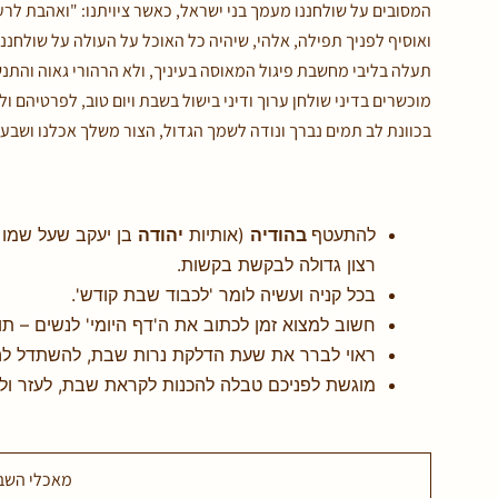
המסובים על שולחננו מעמך בני ישראל, כאשר ציויתנו: "ואהבת לרע
ואוסיף לפניך תפילה, אלהי, שיהיה כל האוכל על העולה על שולחננו
תעלה בליבי מחשבת פיגול המאוסה בעיניך, ולא הרהורי גאוה והתנש
מוכשרים בדיני שולחן ערוך ודיני בישול בשבת ויום טוב, לפרטיהם ו
בכוונת לב תמים נברך ונודה לשמך הגדול, הצור משלך אכלנו ושבענ
להתעטף
בהודיה
(אותיות
יהודה
בן יעקב שעל שמו א
רצון גדולה לבקשת בקשות.
בכל קניה ועשיה לומר 'לכבוד שבת קודש'.
חשוב למצוא זמן לכתוב את ה'דף היומי' לנשים – ת
ראוי לברר את שעת הדלקת נרות שבת, להשתדל לה
מוגשת לפניכם טבלה להכנות לקראת שבת, לעזר ול
מאכלי השב